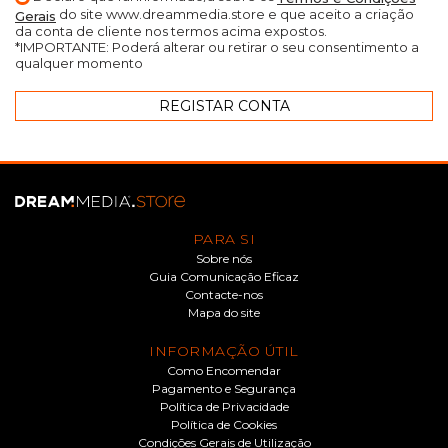
do site www.dreammedia.store e que aceito a criação
Gerais
da conta de cliente nos termos acima expostos.
*IMPORTANTE: Poderá alterar ou retirar o seu consentimento a
qualquer momento
PARA SI
Sobre nós
Guia Comunicação Eficaz
Contacte-nos
Mapa do site
INFORMAÇÃO ÚTIL
Como Encomendar
Pagamento e Segurança
Política de Privacidade
Política de Cookies
Condições Gerais de Utilização