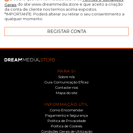
do site www.dreammedia.store e que aceito a criação
Gerais
da conta de cliente nos termos acima expostos.
*IMPORTANTE: Poderá alterar ou retirar o seu consentimento a
qualquer momento
PARA SI
Sobre nós
Guia Comunicação Eficaz
Contacte-nos
Mapa do site
INFORMAÇÃO ÚTIL
Como Encomendar
Pagamento e Segurança
Política de Privacidade
Política de Cookies
Condições Gerais de Utilização