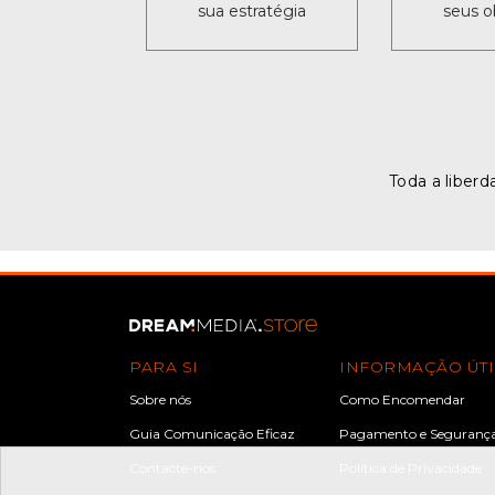
sua estratégia
seus o
Toda a liberd
PARA SI
INFORMAÇÃO ÚTI
Sobre nós
Como Encomendar
Guia Comunicação Eficaz
Pagamento e Seguranç
Contacte-nos
Política de Privacidade