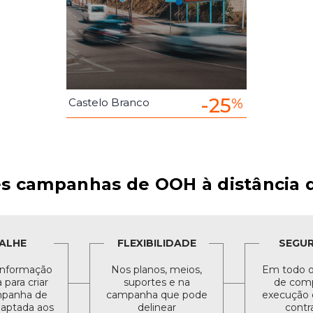
-25
%
Castelo Branco
s campanhas de OOH à distância d
ALHE
FLEXIBILIDADE
SEGU
informação
Nos planos, meios,
Em todo o
para criar
suportes e na
de comp
panha de
campanha que pode
execução 
daptada aos
delinear
contr