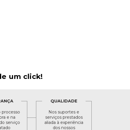
e um click!
RANÇA
QUALIDADE
 processo
Nos suportes e
ra e na
serviços prestados
do serviço
aliada à experiência
atado
dos nossos