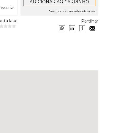
* Inclui IVA
*não incide sobre custos adicionais
 esta face
Partilhar