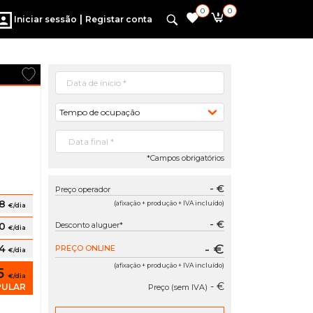
0
0
|
Iniciar sessão
Registar conta
Tempo de ocupação
*Campos obrigatórios
- €
Preço operador
98
(afixação + produção + IVA incluído)
€/dia
- €
40
Desconto aluguer*
€/dia
- €
44
PREÇO ONLINE
€/dia
(afixação + produção + IVA incluído)
15
€/dia
- €
PULAR
Preço (sem IVA)