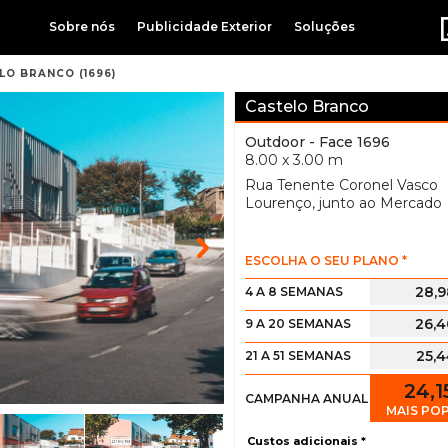
Sobre nós
Publicidade Exterior
Soluções
LO BRANCO (1696)
Castelo Branco
Outdoor
- Face 1696
8.00 x 3.00 m
Rua Tenente Coronel Vasco
Lourenço, junto ao Mercado
ESCOLHA O SEU PLANO *
28,
4 A 8 SEMANAS
26,
9 A 20 SEMANAS
25,
21 A 51 SEMANAS
24,
CAMPANHA ANUAL
MAIS PO
Custos adicionais *