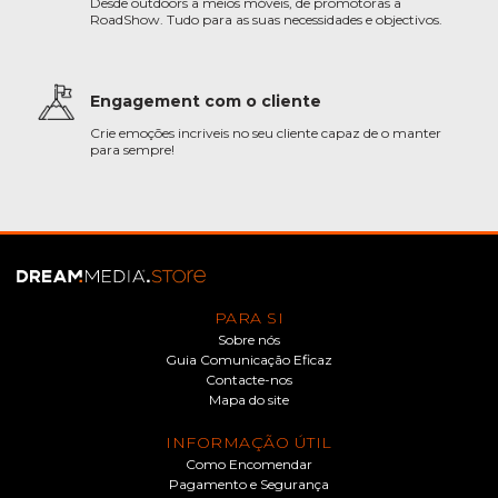
Desde outdoors a meios móveis, de promotoras a
RoadShow. Tudo para as suas necessidades e objectivos.
Engagement com o cliente
Crie emoções incriveis no seu cliente capaz de o manter
para sempre!
PARA SI
Sobre nós
Guia Comunicação Eficaz
Contacte-nos
Mapa do site
INFORMAÇÃO ÚTIL
Como Encomendar
Pagamento e Segurança