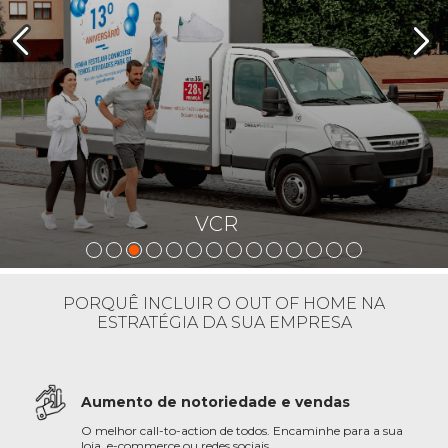
VCR
PORQUÊ INCLUIR O OUT OF HOME NA
ESTRATÉGIA DA SUA EMPRESA
Aumento de notoriedade e vendas
O melhor call-to-action de todos. Encaminhe para a sua
loja, e-commerce ou redes sociais.