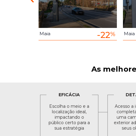
-22
-22
%
%
Maia
Maia
As melhore
EFICÁCIA
DET
Escolha o meio e a
Acesso a 
localização ideal,
completa 
impactando o
uma cam
público certo para a
exterior a
sua estratégia
seus o