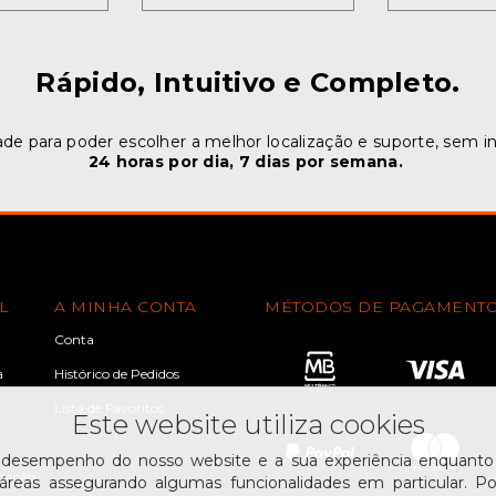
Rápido, Intuitivo e Completo.
ade para poder escolher a melhor localização e suporte, sem i
24 horas por dia, 7 dias por semana.
L
A MINHA CONTA
MÉTODOS DE PAGAMENT
Conta
a
Histórico de Pedidos
Lista de Favoritos
Este website utiliza cookies
 desempenho do nosso website e a sua experiência enquanto u
ização
reas assegurando algumas funcionalidades em particular. Po