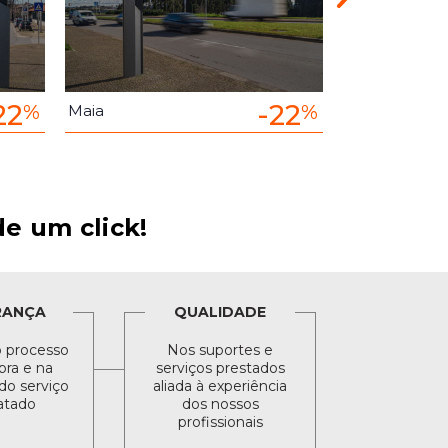
22
-22
%
%
Maia
Maia
e um click!
RANÇA
QUALIDADE
 processo
Nos suportes e
ra e na
serviços prestados
do serviço
aliada à experiência
atado
dos nossos
profissionais