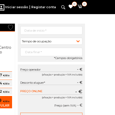
0
0
|
Iniciar sessão
Registar conta
Tempo de ocupação
Centro
do
*Campos obrigatórios
- €
Preço operador
87
(afixação + produção + IVA incluído)
€/dia
- €
34
Desconto aluguer*
€/dia
- €
82
PREÇO ONLINE
€/dia
(afixação + produção + IVA incluído)
29
€/dia
- €
PULAR
Preço (sem IVA)