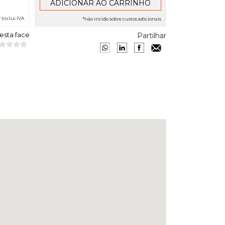
* Inclui IVA
*não incide sobre custos adicionais
 esta face
Partilhar