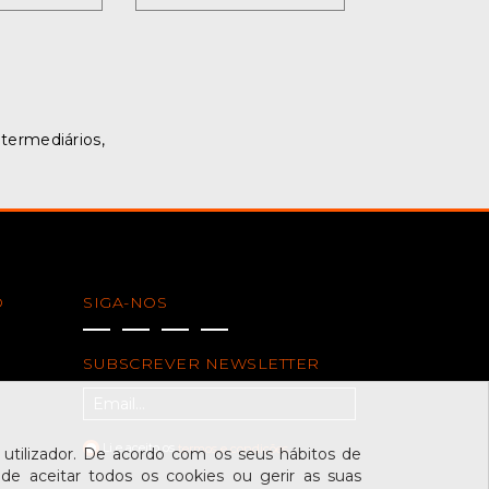
ntermediários,
O
SIGA-NOS
SUBSCREVER NEWSLETTER
Li e aceito os
termos e condições
tilizador. De acordo com os seus hábitos de
de aceitar todos os cookies ou gerir as suas