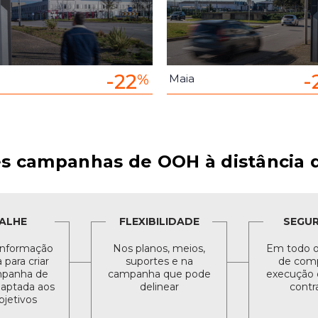
-22
-
%
Maia
s campanhas de OOH à distância d
ALHE
FLEXIBILIDADE
SEGU
informação
Nos planos, meios,
Em todo o
para criar
suportes e na
de comp
panha de
campanha que pode
execução 
daptada aos
delinear
contr
bjetivos