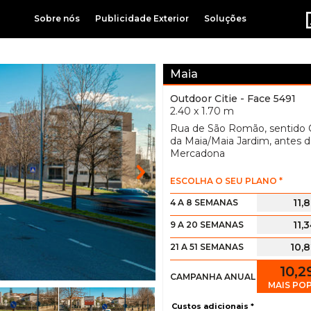
Sobre nós
Publicidade Exterior
Soluções
Maia
Outdoor Citie
- Face 5491
2.40 x 1.70 m
Rua de São Romão, sentido 
da Maia/Maia Jardim, antes 
Mercadona
ESCOLHA O SEU PLANO *
11,
4 A 8 SEMANAS
11,
9 A 20 SEMANAS
10,
21 A 51 SEMANAS
10,
CAMPANHA ANUAL
MAIS PO
Custos adicionais *