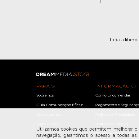
Toda a liberd
PARA SI
INFORMAÇÃO ÚTI
Sobre nós
Como Encomendar
Guia Comunicação Eficaz
Pagamento e Seguranç
Contacte-nos
Política de Privacidade
Mapa do site
Política de Cookies
Utilizamos cookies que permitem melhorar o
Condições Gerais de Util
navegação, garantimos o acesso a todas as á