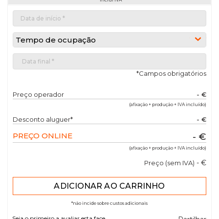
Tempo de ocupação
*Campos obrigatórios
Preço operador
- €
(afixação + produção + IVA incluído)
Desconto aluguer*
- €
PREÇO ONLINE
- €
(afixação + produção + IVA incluído)
- €
Preço (sem IVA)
*não incide sobre custos adicionais
Seja o primeiro a avaliar esta face