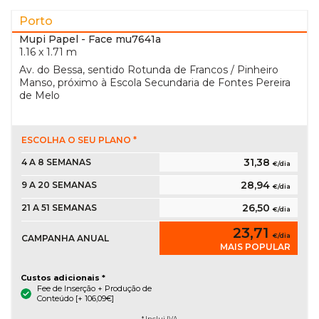
Porto
Mupi Papel
- Face mu7641a
1.16 x 1.71 m
Av. do Bessa, sentido Rotunda de Francos / Pinheiro
Manso, próximo à Escola Secundaria de Fontes Pereira
de Melo
ESCOLHA O SEU PLANO *
31,38
4 A 8 SEMANAS
€/dia
28,94
9 A 20 SEMANAS
€/dia
26,50
21 A 51 SEMANAS
€/dia
23,71
€/dia
CAMPANHA ANUAL
MAIS POPULAR
Custos adicionais *
Fee de Inserção + Produção de
Conteúdo [+ 106,09€]
* Inclui IVA