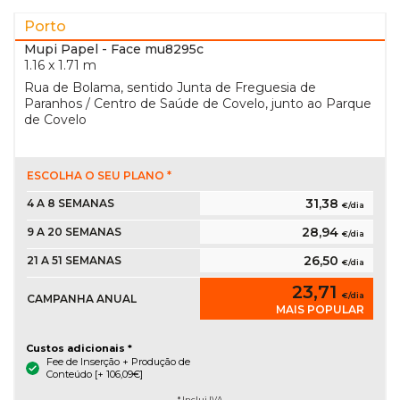
Porto
Mupi Papel
- Face mu8295c
1.16 x 1.71 m
Rua de Bolama, sentido Junta de Freguesia de
Paranhos / Centro de Saúde de Covelo, junto ao Parque
de Covelo
ESCOLHA O SEU PLANO *
31,38
4 A 8 SEMANAS
€/dia
28,94
9 A 20 SEMANAS
€/dia
26,50
21 A 51 SEMANAS
€/dia
23,71
€/dia
CAMPANHA ANUAL
MAIS POPULAR
Custos adicionais *
Fee de Inserção + Produção de
Conteúdo [+ 106,09€]
* Inclui IVA