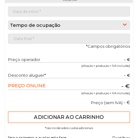
Tempo de ocupação
*Campos obrigatórios
Preço operador
- €
(afixação + produção + IVA incluído)
Desconto aluguer*
- €
PREÇO ONLINE
- €
(afixação + produção + IVA incluído)
- €
Preço (sem IVA)
*não incide sobre custos adicionais
Seja o primeiro a avaliar esta face