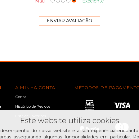
Mau
Excelente
L
A MINHA CONTA
MÉTODOS DE PAGAMENT
Conta
a
Histórico de Pedidos
Lista de Favoritos
Este website utiliza cookies
 desempenho do nosso website e a sua experiência enquanto u
ização
reas assegurando algumas funcionalidades em particular. Po