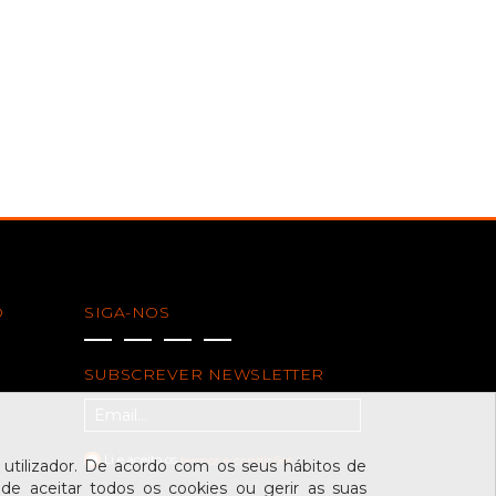
O
SIGA-NOS
SUBSCREVER NEWSLETTER
Li e aceito os
termos e condições
tilizador. De acordo com os seus hábitos de
de aceitar todos os cookies ou gerir as suas