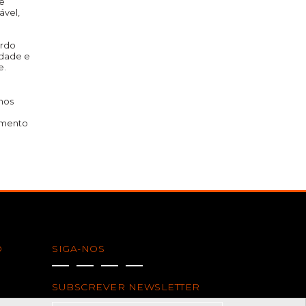
re
ável,
ordo
idade e
e.
mos
omento
O
SIGA-NOS
SUBSCREVER NEWSLETTER