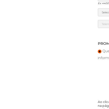
Ex: 4400
PROM
Quer
inform
Ao cli
na pág