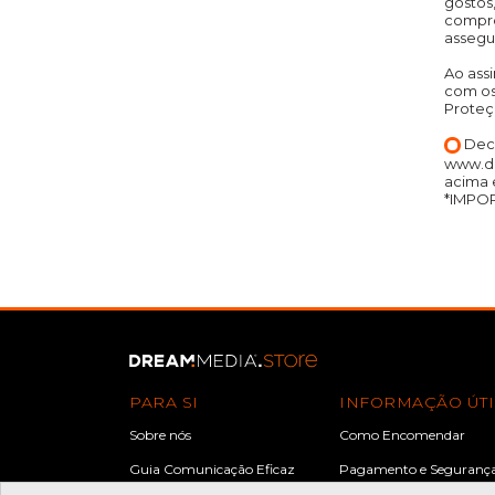
gostos
compro
assegu
Ao ass
com os
Proteç
Decl
www.dr
acima 
*IMPOR
PARA SI
INFORMAÇÃO ÚTI
Sobre nós
Como Encomendar
Guia Comunicação Eficaz
Pagamento e Seguranç