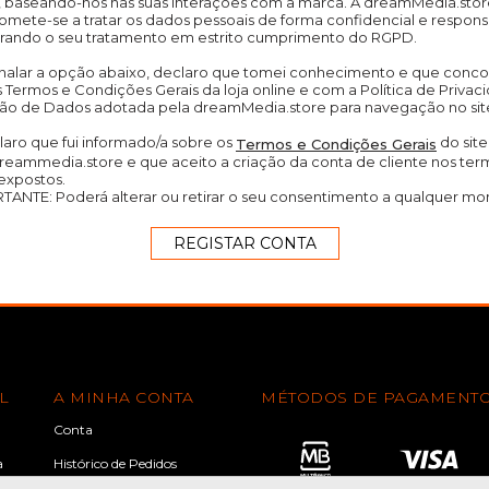
, baseando-nos nas suas interações com a marca. A dreamMedia.sto
mete-se a tratar os dados pessoais de forma confidencial e respons
rando o seu tratamento em estrito cumprimento do RGPD.
inalar a opção abaixo, declaro que tomei conhecimento e que conc
 Termos e Condições Gerais da loja online e com a Política de Privac
ão de Dados adotada pela dreamMedia.store para navegação no sit
aro que fui informado/a sobre os
do site
Termos e Condições Gerais
eammedia.store e que aceito a criação da conta de cliente nos ter
expostos.
TANTE: Poderá alterar ou retirar o seu consentimento a qualquer m
L
A MINHA CONTA
MÉTODOS DE PAGAMENT
Conta
a
Histórico de Pedidos