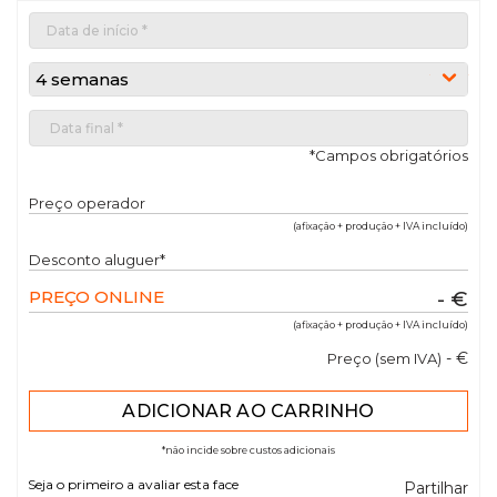
4 semanas
*Campos obrigatórios
Preço operador
(afixação + produção + IVA incluído)
Desconto aluguer*
PREÇO ONLINE
- €
(afixação + produção + IVA incluído)
- €
Preço (sem IVA)
*não incide sobre custos adicionais
Seja o primeiro a avaliar esta face
Partilhar