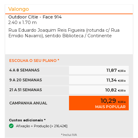
Valongo
Outdoor Citie
- Face 914
2.40 x 1.70 m
Rua Eduardo Joaquim Reis Figueira (rotunda c/ Rua
Emidio Navarro), sentido Biblioteca / Continente
ESCOLHA O SEU PLANO *
11,87
4 A 8 SEMANAS
€/dia
11,34
9 A 20 SEMANAS
€/dia
10,82
21 A 51 SEMANAS
€/dia
10,29
€/dia
CAMPANHA ANUAL
MAIS POPULAR
Custos adicionais *
Afixação + Produção [+ 216,42€]
* Inclui IVA