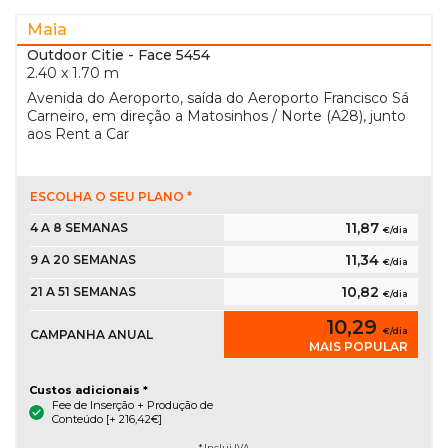
Maia
Outdoor Citie
- Face 5454
2.40 x 1.70 m
Avenida do Aeroporto, saída do Aeroporto Francisco Sá
Carneiro, em direção a Matosinhos / Norte (A28), junto
aos Rent a Car
ESCOLHA O SEU PLANO *
11,87
4 A 8 SEMANAS
€/dia
11,34
9 A 20 SEMANAS
€/dia
10,82
21 A 51 SEMANAS
€/dia
10,29
€/dia
CAMPANHA ANUAL
MAIS POPULAR
Custos adicionais *
Fee de Inserção + Produção de
Conteúdo [+ 216,42€]
* Inclui IVA