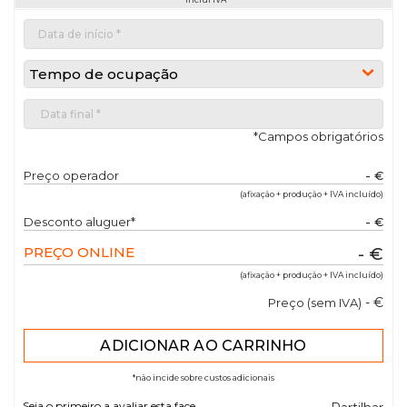
Tempo de ocupação
*Campos obrigatórios
Preço operador
- €
(afixação + produção + IVA incluído)
Desconto aluguer*
- €
PREÇO ONLINE
- €
(afixação + produção + IVA incluído)
- €
Preço (sem IVA)
*não incide sobre custos adicionais
Seja o primeiro a avaliar esta face