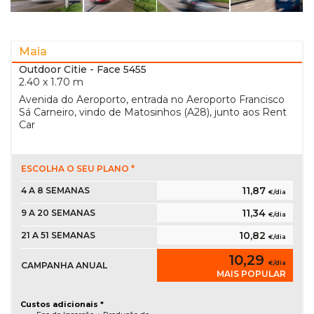
Maia
Outdoor Citie
- Face 5455
2.40 x 1.70 m
Avenida do Aeroporto, entrada no Aeroporto Francisco
Sá Carneiro, vindo de Matosinhos (A28), junto aos Rent
Car
ESCOLHA O SEU PLANO *
11,87
4 A 8 SEMANAS
€/dia
11,34
9 A 20 SEMANAS
€/dia
10,82
21 A 51 SEMANAS
€/dia
10,29
€/dia
CAMPANHA ANUAL
MAIS POPULAR
Custos adicionais *