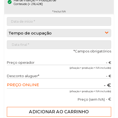
Fee de Inserção + Produção de
Conteúdo [+ 216,42€]
* Inclui IVA
Tempo de ocupação
*Campos obrigatórios
Preço operador
- €
(afixação + produção + IVA incluído)
Desconto aluguer*
- €
PREÇO ONLINE
- €
(afixação + produção + IVA incluído)
- €
Preço (sem IVA)