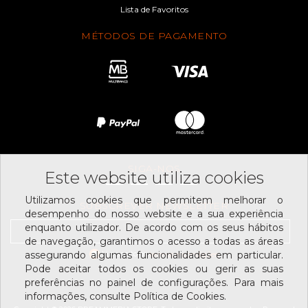
Lista de Favoritos
MÉTODOS DE PAGAMENTO
SIGA-NOS
Este website utiliza cookies
Utilizamos cookies que permitem melhorar o
SUBSCREVER NEWSLETTER
desempenho do nosso website e a sua experiência
enquanto utilizador. De acordo com os seus hábitos
de navegação, garantimos o acesso a todas as áreas
Li e aceito os
assegurando algumas funcionalidades em particular.
termos e condições
Pode aceitar todos os cookies ou gerir as suas
preferências no painel de configurações. Para mais
informações, consulte Política de Cookies.