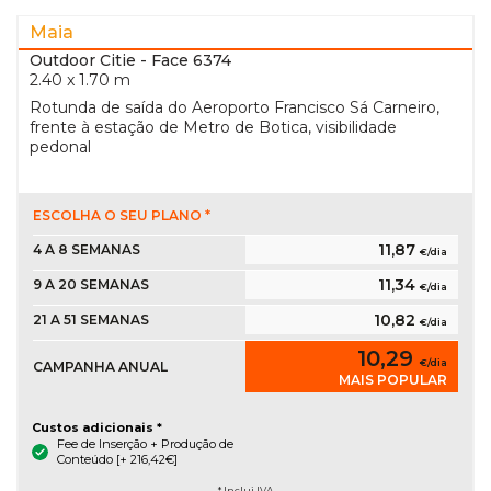
Maia
Outdoor Citie
- Face 6374
2.40 x 1.70 m
Rotunda de saída do Aeroporto Francisco Sá Carneiro,
frente à estação de Metro de Botica, visibilidade
pedonal
ESCOLHA O SEU PLANO *
11,87
4 A 8 SEMANAS
€/dia
11,34
9 A 20 SEMANAS
€/dia
10,82
21 A 51 SEMANAS
€/dia
10,29
€/dia
CAMPANHA ANUAL
MAIS POPULAR
Custos adicionais *
Fee de Inserção + Produção de
Conteúdo [+ 216,42€]
* Inclui IVA