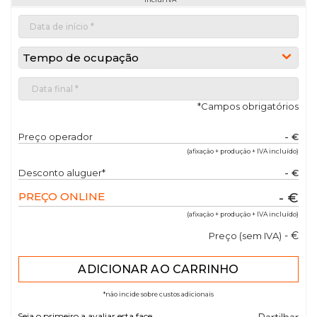
Tempo de ocupação
*Campos obrigatórios
Preço operador
- €
(afixação + produção + IVA incluído)
Desconto aluguer*
- €
PREÇO ONLINE
- €
(afixação + produção + IVA incluído)
- €
Preço (sem IVA)
*não incide sobre custos adicionais
Seja o primeiro a avaliar esta face