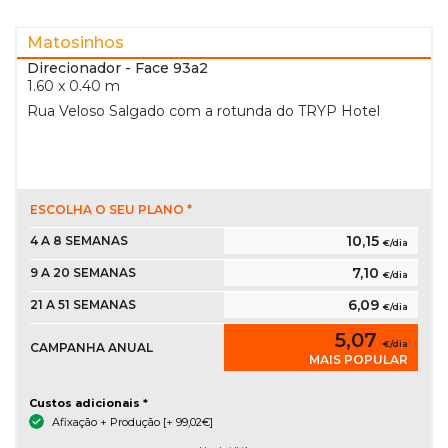
Matosinhos
Direcionador
- Face 93a2
1.60 x 0.40 m
Rua Veloso Salgado com a rotunda do TRYP Hotel
ESCOLHA O SEU PLANO *
10,15
4 A 8 SEMANAS
€/dia
7,10
9 A 20 SEMANAS
€/dia
6,09
21 A 51 SEMANAS
€/dia
5,07
€/dia
CAMPANHA ANUAL
MAIS POPULAR
Custos adicionais *
Afixação + Produção [+ 99,02€]