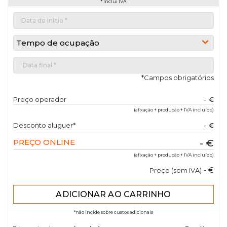
* Inclui IVA
Tempo de ocupação
*Campos obrigatórios
Preço operador
- €
(afixação + produção + IVA incluído)
Desconto aluguer*
- €
PREÇO ONLINE
- €
(afixação + produção + IVA incluído)
- €
Preço (sem IVA)
*não incide sobre custos adicionais