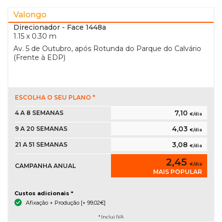
Valongo
Direcionador
- Face 1448a
1.15 x 0.30 m
Av. 5 de Outubro, após Rotunda do Parque do Calvário
(Frente à EDP)
ESCOLHA O SEU PLANO *
7,10
4 A 8 SEMANAS
€/dia
4,03
9 A 20 SEMANAS
€/dia
3,08
21 A 51 SEMANAS
€/dia
2,45
€/dia
CAMPANHA ANUAL
MAIS POPULAR
Custos adicionais *
Afixação + Produção [+ 99,02€]
* Inclui IVA