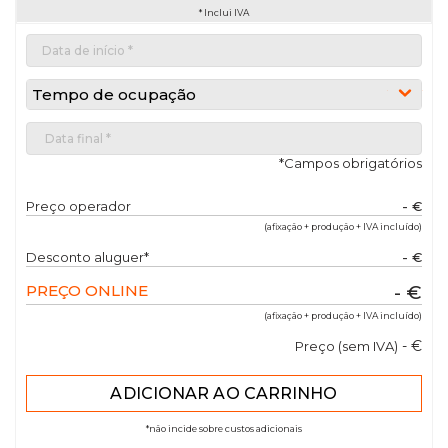
* Inclui IVA
Tempo de ocupação
*Campos obrigatórios
Preço operador
- €
(afixação + produção + IVA incluído)
Desconto aluguer*
- €
PREÇO ONLINE
- €
(afixação + produção + IVA incluído)
- €
Preço (sem IVA)
*não incide sobre custos adicionais