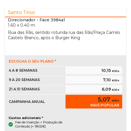
Santo Tirso
Direcionador
- Face 3984a1
1.60 x 0.40 m
Rua das Rãs, sentido rotunda rua das Rãs/Praça Camilo
Castelo Branco, após o Burger King
ESCOLHA O SEU PLANO *
10,15
4 A 8 SEMANAS
€/dia
7,10
9 A 20 SEMANAS
€/dia
6,09
21 A 51 SEMANAS
€/dia
5,07
€/dia
CAMPANHA ANUAL
MAIS POPULAR
Custos adicionais *
Fee de Inserção + Produção de
Conteúdo [+ 99,02€]