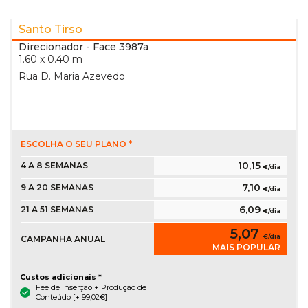
Santo Tirso
Direcionador
- Face 3987a
1.60 x 0.40 m
Rua D. Maria Azevedo
ESCOLHA O SEU PLANO *
10,15
4 A 8 SEMANAS
€/dia
7,10
9 A 20 SEMANAS
€/dia
6,09
21 A 51 SEMANAS
€/dia
5,07
€/dia
CAMPANHA ANUAL
MAIS POPULAR
Custos adicionais *
Fee de Inserção + Produção de
Conteúdo [+ 99,02€]