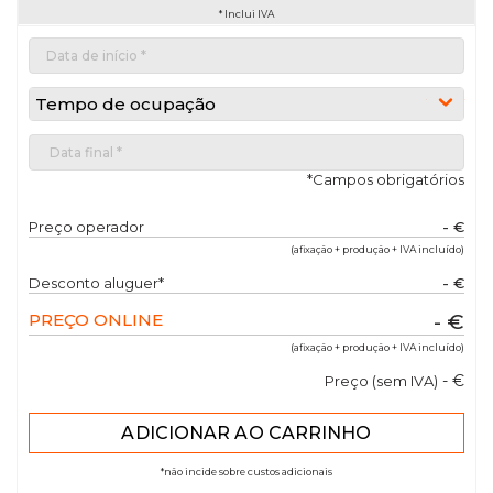
* Inclui IVA
Tempo de ocupação
*Campos obrigatórios
Preço operador
- €
(afixação + produção + IVA incluído)
Desconto aluguer*
- €
PREÇO ONLINE
- €
(afixação + produção + IVA incluído)
- €
Preço (sem IVA)
*não incide sobre custos adicionais