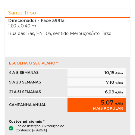
Santo Tirso
Direcionador
- Face 3991a
1.60 x 0.40 m
Rua das Rãs, EN 105, sentido Merouços/Sto. Tirso
ESCOLHA O SEU PLANO *
10,15
4 A 8 SEMANAS
€/dia
7,10
9 A 20 SEMANAS
€/dia
6,09
21 A 51 SEMANAS
€/dia
5,07
€/dia
CAMPANHA ANUAL
MAIS POPULAR
Custos adicionais *
Fee de Inserção + Produção de
Conteúdo [+ 99,02€]