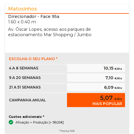
Matosinhos
Direcionador
- Face 95a
1.60 x 0.40 m
Av. Óscar Lopes, acesso aos parques de
estacionamento Mar Shopping / Jumbo
ESCOLHA O SEU PLANO *
10,15
4 A 8 SEMANAS
€/dia
7,10
9 A 20 SEMANAS
€/dia
6,09
21 A 51 SEMANAS
€/dia
5,07
€/dia
CAMPANHA ANUAL
MAIS POPULAR
Custos adicionais *
Afixação + Produção [+ 99,02€]
* Inclui IVA